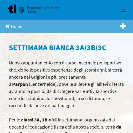
Skip
to
content
Home
SETTIMANA BIANCA 3A/3B/3C
Nuovo appuntamento con il corso invernale polisportivo
che, dopo le positive esperienze degli scorsi anni, si terrà
ancora nei Grigioni e più precisamente
a
Parpan
(Lenzerheide), dove le allieve e gli allievi di terza
avranno la possibilità di svolgere varie attività sportive
come lo sci alpino, lo snowboard, lo sci di fondo, le
racchette da neve e il pattinaggio.
Per le
classi 3A, 3B e 3C
la settimana, organizzata dai
docenti di educazione fisica della nostra sede, si terrà
da