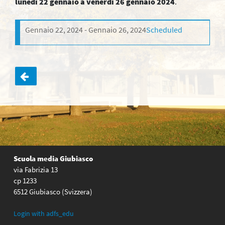
lunedì 22 gennaio a venerdì 26 gennaio 2024
.
Gennaio 22, 2024
Gennaio 26, 2024
Scheduled
Navigazione
articoli
Scuola media Giubiasco
via Fabrizia 13
cp 1233
6512 Giubiasco (Svizzera)
Login with adfs_edu