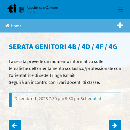
Skip
to
content
Home
SERATA GENITORI 4B / 4D / 4F / 4G
La serata prevede un momento informativo sulle
tematiche dell’orientamento scolastico/professionale con
l’orientatrice di sede Tringa Ismaili.
Seguirà un incontro con i vari docenti di classe.
Dicembre 1, 2025
7:30 pm
9:30 pm
Scheduled
Navigazione