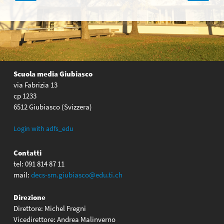
articoli
Scuola media Giubiasco
via Fabrizia 13
cp 1233
6512 Giubiasco (Svizzera)
Login with adfs_edu
Contatti
tel: 091 814 87 11
mail:
decs-sm.giubiasco@edu.ti.ch
Direzione
Direttore: Michel Fregni
Vicedirettore: Andrea Malinverno