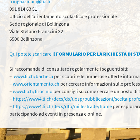
tringa.ismaili@ti.ch
091 814 63 51
Ufficio dell’orientamento scolastico e professionale
Sede regionale di Bellinzona
Viale Stefano Franscini 32
6500 Bellinzona
Qui potete scaricare il
FORMULARIO PER LA RICHIESTA DI ST
Si raccomanda di consultare regolarmente i seguenti siti:
–
www.ti.ch/bacheca
per scoprire le numerose offerte informative
–
www.orientamento.ch
per cercare informazioni sulle professi
–
www.ti.ch/tirocinio
per consigli su come cercare un posto di t
–
https://www4.ti.ch/decs/ds/uosp/pubblicazioni/scelta-profe
–
https://www4.ti.ch/decs/dfp/millestrade/home
per esplorare
partecipando ad eventi in presenza e online.