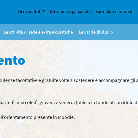
Benvenuto!
Direzione e personale
Formulari cantonali
Le attività di sede e extrascolastiche
Le uscite di studio
ento
ulenze facoltative e gratuite volte a sostenere e accompagnare gli all
 martedì, mercoledì, giovedì e venerdì (ufficio in fondo al corridoio 
ll’orientamento presente in Moodle.