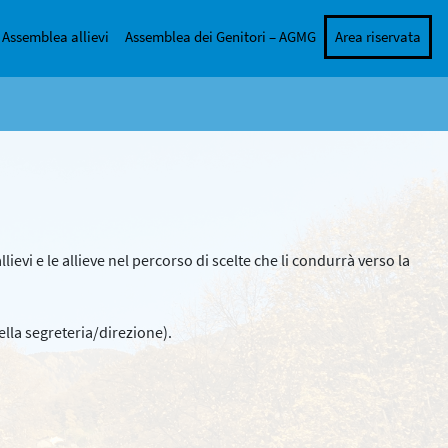
Assemblea allievi
Assemblea dei Genitori – AGMG
Area riservata
ievi e le allieve nel percorso di scelte che li condurrà verso la
della segreteria/direzione).