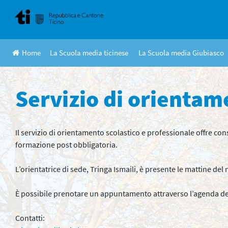
Skip
to
content
Home
La Scuola media ticinese
La Scuola media Giubiasco
Servizio di orientam
Il servizio di orientamento scolastico e professionale offre cons
formazione post obbligatoria.
L’orientatrice di sede, Tringa Ismaili, è presente le mattine del
È possibile prenotare un appuntamento attraverso l’agenda de
Contatti: