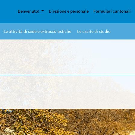
Benvenuto!
Direzione e personale
Formulari cantonali
Le attività di sede e extrascolastiche
Le uscite di studio