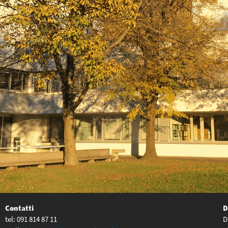
Contatti
D
tel: 091 814 87 11
D